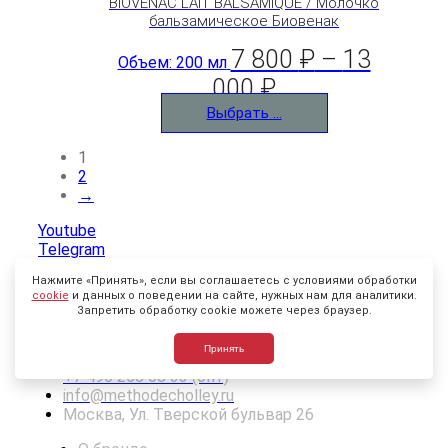
BIOVENAC LAIT BALSAMIQUE / Молочко
бальзамическое Биовенак
7 800
₽
–
13
Объем: 200 мл
000
₽
Выбрать ...
1
2
→
Youtube
Telegram
Vk
Нажмите «Принять», если вы соглашаетесь с условиями обработки
cookie
и данных о поведении на сайте, нужных нам для аналитики.
Запретить обработку cookie можете через браузер.
Пользовательское соглашение
Принять
+7 499 678 33 63 (розница)
+7 495 258 68 33 (опт)
info@methodecholley.ru
Москва, Ул. Тверской бульвар 26