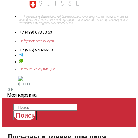
Премиальный швейцарский бренд профессиональной косметики для ухода за
кожей, который сочетает в себе традиции швейцарской точности, инновационные
технологии и натуральные ингредиенты.
+7 (499) 678 33 63
info@methodecholley.ru
+7 (916) 940-04-38
Получить консультацию
0 ₽
Моя корзина
Поиск
Лосьоны и тоники для лица