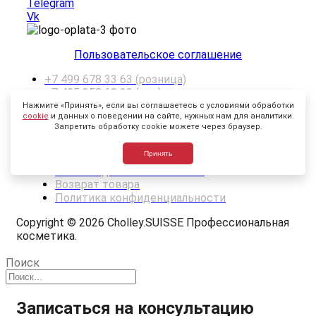
Telegram
Vk
Пользовательское соглашение
+7 499 678 33 63 (розница)
+7 495 258 68 33 (опт)
info@methodecholley.ru
Нажмите «Принять», если вы соглашаетесь с условиями обработки
cookie
и данных о поведении на сайте, нужных нам для аналитики.
Москва, Ул. Тверской бульвар 26
Запретить обработку cookie можете через браузер.
О бренде
Принять
Оптовикам
Условия доставки и оплаты
Возврат товара
Политика конфиденциальности
Copyright © 2026 Cholley.SUISSE Профессиональная
косметика.
Поиск
Записаться на консультацию