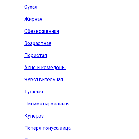
Сухая
Жирная
Обезвоженная
Возрастная
Пористая
Акне и комедоны
Чувствительная
Тусклая
Пигментированная
Купероз
Потеря тонуса лица