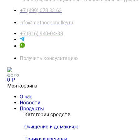
+7 (499) 678 33 63
info@methodecholley.ru
+7 (916) 940-04-38
Получить консультацию
0 ₽
Моя корзина
О нас
Новости
Продукты
Категории средств
Очищение и демакияж
Тоники и лосьоны