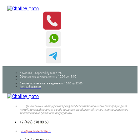
г. Москва, Тверской бульвар, 26
Оформление заказов: пн-пт с 10.00 до 19.00
|
Самовывоз заказов: ежедневно с 10.00 до 22.00
Личный кабинет
Премиальный швейцарский бренд профессиональной косметики для ухода за
кожей, который сочетает в себе традиции швейцарской точности, инновационные
технологии и натуральные ингредиенты.
+7 (499) 678 33 63
info@methodecholley.ru