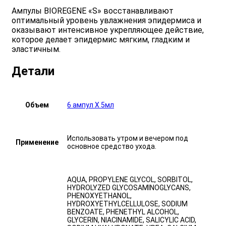
Ампулы BIOREGENE «S» восстанавливают
оптимальный уровень увлажнения эпидермиса и
оказывают интенсивное укрепляющее действие,
которое делает эпидермис мягким, гладким и
эластичным.
Детали
Объем
6 ампул Х 5мл
Использовать утром и вечером под
Применение
основное средство ухода.
AQUA, PROPYLENE GLYCOL, SORBITOL,
HYDROLYZED GLYCOSAMINOGLYCANS,
PHENOXYETHANOL,
HYDROXYETHYLCELLULOSE, SODIUM
BENZOATE, PHENETHYL ALCOHOL,
GLYCERIN, NIACINAMIDE, SALICYLIC ACID,