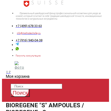
Премиальный швейцарский бренд профессиональной косметики для ухода за
кожей, который сочетает в себе традиции швейцарской точности, инновационные
технологии и натуральные ингредиенты.
+7 (499) 678 33 63
info@methodecholley.ru
+7 (916) 940-04-38
Получить консультацию
0 ₽
Моя корзина
Поиск
BIOREGENE "S" AMPOULES /