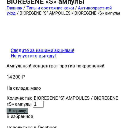
BIOREGENE «S» ампулы
Главная
/
Типы и состояние кожи
/
Антивозрастной
уход
/ BIOREGENE “S” AMPOULES / BIOREGENE «S» ампулы
Следите за нашими акциями!
Не упустите выгоду!
Ампульный концентрат против покраснений.
14 200
₽
На складе: мало
Количество BIOREGENE "S" AMPOULES / BIOREGENE
«S» ампулы
В корзину
В избранное
Поделиться в facebook