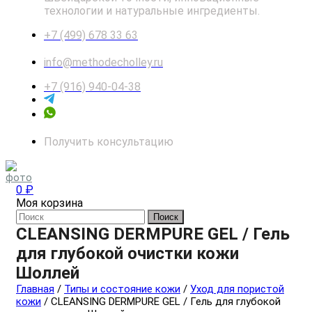
технологии и натуральные ингредиенты.
+7 (499) 678 33 63
info@methodecholley.ru
+7 (916) 940-04-38
Получить консультацию
0 ₽
Моя корзина
Поиск
CLEANSING DERMPURE GEL / Гель
для глубокой очистки кожи
Шоллей
Главная
/
Типы и состояние кожи
/
Уход для пористой
кожи
/ CLEANSING DERMPURE GEL / Гель для глубокой