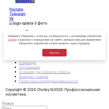
Выбрать ...
Youtube
Telegram
Vk
Пользовательское соглашение
Нажмите «Принять», если вы соглашаетесь с условиями обработки
+7 499 678 33 63 (розница)
cookie
и данных о поведении на сайте, нужных нам для аналитики.
Запретить обработку cookie можете через браузер.
+7 495 258 68 33 (опт)
info@methodecholley.ru
Принять
Москва, Ул. Тверской бульвар 26
О бренде
Оптовикам
Условия доставки и оплаты
Возврат товара
Политика конфиденциальности
Copyright © 2026 Cholley.SUISSE Профессиональная
косметика.
Поиск