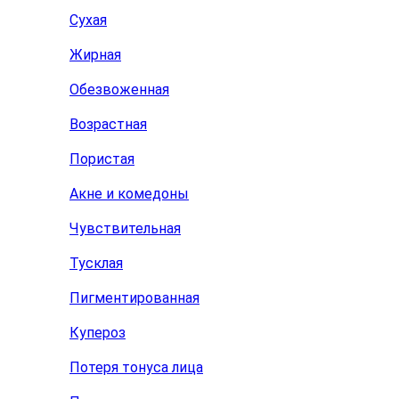
Сухая
Жирная
Обезвоженная
Возрастная
Пористая
Акне и комедоны
Чувствительная
Тусклая
Пигментированная
Купероз
Потеря тонуса лица