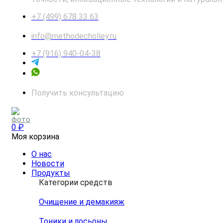
+7 (499) 678 33 63
info@methodecholley.ru
+7 (916) 940-04-38
Получить консультацию
0 ₽
Моя корзина
О нас
Новости
Продукты
Категории средств
Очищение и демакияж
Тоники и лосьоны