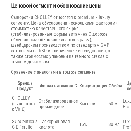
Ценовой сегмент и обоснование цены
Сыворотки CHOLLEY относятся к premium и luxury
сегменту. Цена обусловлена несколькими факторами:
стоимостью качественного сырья
(стабилизированные формы витамина C дороже
обычной аскорбиновой кислоты в разы),
швейцарским производством по стандартам GMP,
затратами на R&D и клинические исследования, а
также стоимостью упаковки из тёмного стекла с
точным дозатором.
Сравнение с аналогами в том же сегменте:
Бренд /
Ц
Форма витамина C
Концентрация
Объём
Продукт
с
CHOLLEY
Стабилизированное
Luxu
(сыворотка
Высокая
50 мл
производное
Prof
с Vit C)
SkinCeuticals
L-аскорбиновая
Luxu
15%
30 мл
C E Ferulic
кислота
Prof