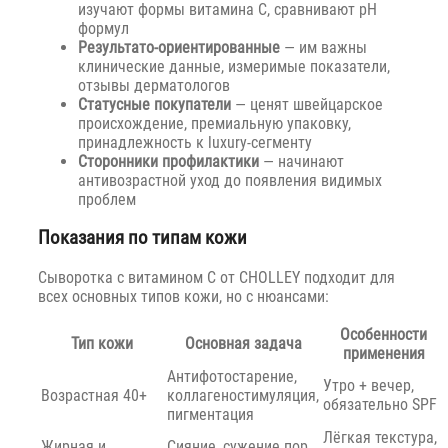
изучают формы витамина C, сравнивают pH
формул
Результато-ориентированные
— им важны
клинические данные, измеримые показатели,
отзывы дерматологов
Статусные покупатели
— ценят швейцарское
происхождение, премиальную упаковку,
принадлежность к luxury-сегменту
Сторонники профилактики
— начинают
антивозрастной уход до появления видимых
проблем
Показания по типам кожи
Сыворотка с витамином C от CHOLLEY подходит для
всех основных типов кожи, но с нюансами:
Особенности
Тип кожи
Основная задача
применения
Антифотостарение,
Утро + вечер,
Возрастная 40+
коллагеностимуляция,
обязательно SPF
пигментация
Лёгкая текстура,
Жирная и
Сияние, сужение пор,