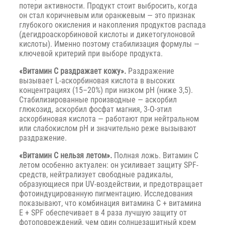
потери активности. Продукт стоит выбросить, когда
он стал коричневым или оранжевым — это признак
глубокого окисления и накопления продуктов распада
(дегидроаскорбиновой кислоты и дикетогулоновой
кислоты). Именно поэтому стабилизация формулы —
ключевой критерий при выборе продукта.
«Витамин C раздражает кожу».
Раздражение
вызывает L-аскорбиновая кислота в высоких
концентрациях (15–20%) при низком pH (ниже 3,5).
Стабилизированные производные — аскорбил
глюкозид, аскорбил фосфат магния, 3-O-этил
аскорбиновая кислота — работают при нейтральном
или слабокислом pH и значительно реже вызывают
раздражение.
«Витамин C нельзя летом».
Полная ложь. Витамин C
летом особенно актуален: он усиливает защиту SPF-
средств, нейтрализует свободные радикалы,
образующиеся при UV-воздействии, и предотвращает
фотоиндуцированную пигментацию. Исследования
показывают, что комбинация витамина C + витамина
E + SPF обеспечивает в 4 раза лучшую защиту от
фотоповреждений, чем один солнцезащитный крем