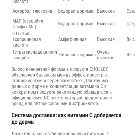
кислота
Аскорбил глюкозид
Водорастворимая
Высокая
Сре
MAP (аскорбил
Водорастворимая
Высокая
Сре
фосфат Mg)
3-O-этил
аскорбиновая
Амфифильная
Высокая
Выс
кислота
Тетрагексилдеканоил
Очень
Жирорастворимая
Выс
аскорбат
высокая
Выбор конкретной формы в продукте CHOLLEY
обусловлен балансом между эффективностью,
стабильностью и переносимостью. Для точных
данных о форме и концентрации витамина C в
конкретном продукте рекомендую обращаться к
официальному INCI-листу, который предоставляет
бренд или авторизованный дистрибьютор.
Система доставки: как витамин C добирается
до дермы
Даже идеально стабилизированный витамин C