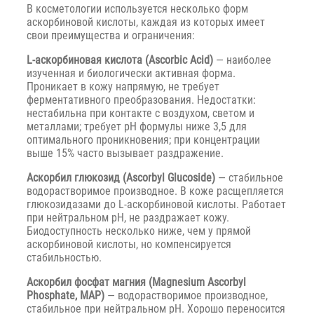
В косметологии используется несколько форм
аскорбиновой кислоты, каждая из которых имеет
свои преимущества и ограничения:
L-аскорбиновая кислота (Ascorbic Acid)
— наиболее
изученная и биологически активная форма.
Проникает в кожу напрямую, не требует
ферментативного преобразования. Недостатки:
нестабильна при контакте с воздухом, светом и
металлами; требует pH формулы ниже 3,5 для
оптимального проникновения; при концентрации
выше 15% часто вызывает раздражение.
Аскорбил глюкозид (Ascorbyl Glucoside)
— стабильное
водорастворимое производное. В коже расщепляется
глюкозидазами до L-аскорбиновой кислоты. Работает
при нейтральном pH, не раздражает кожу.
Биодоступность несколько ниже, чем у прямой
аскорбиновой кислоты, но компенсируется
стабильностью.
Аскорбил фосфат магния (Magnesium Ascorbyl
Phosphate, MAP)
— водорастворимое производное,
стабильное при нейтральном pH. Хорошо переносится