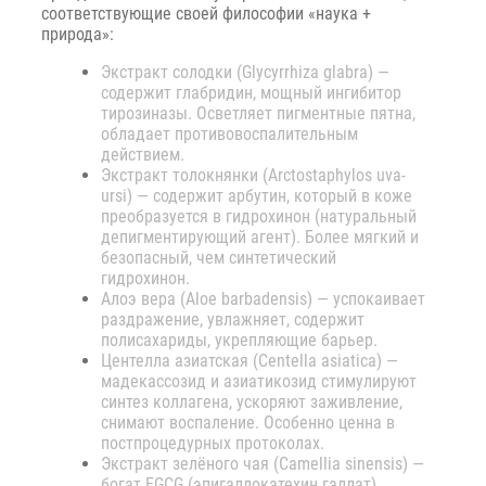
соответствующие своей философии «наука +
природа»:
Экстракт солодки (Glycyrrhiza glabra) —
содержит глабридин, мощный ингибитор
тирозиназы. Осветляет пигментные пятна,
обладает противовоспалительным
действием.
Экстракт толокнянки (Arctostaphylos uva-
ursi) — содержит арбутин, который в коже
преобразуется в гидрохинон (натуральный
депигментирующий агент). Более мягкий и
безопасный, чем синтетический
гидрохинон.
Алоэ вера (Aloe barbadensis) — успокаивает
раздражение, увлажняет, содержит
полисахариды, укрепляющие барьер.
Центелла азиатская (Centella asiatica) —
мадекассозид и азиатикозид стимулируют
синтез коллагена, ускоряют заживление,
снимают воспаление. Особенно ценна в
постпроцедурных протоколах.
Экстракт зелёного чая (Camellia sinensis) —
богат EGCG (эпигаллокатехин галлат),