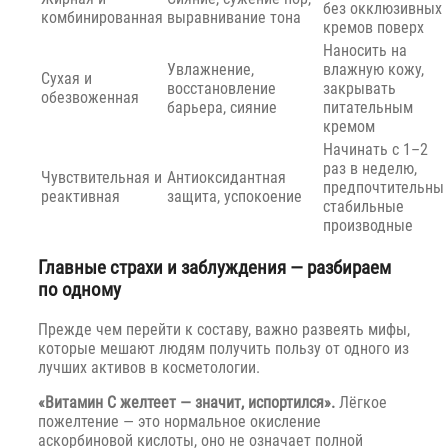
без окклюзивных
комбинированная
выравнивание тона
кремов поверх
Наносить на
Увлажнение,
влажную кожу,
Сухая и
восстановление
закрывать
обезвоженная
барьера, сияние
питательным
кремом
Начинать с 1–2
раз в неделю,
Чувствительная и
Антиоксидантная
предпочтительны
реактивная
защита, успокоение
стабильные
производные
Главные страхи и заблуждения — разбираем
по одному
Прежде чем перейти к составу, важно развеять мифы,
которые мешают людям получить пользу от одного из
лучших активов в косметологии.
«Витамин C желтеет — значит, испортился».
Лёгкое
пожелтение — это нормальное окисление
аскорбиновой кислоты, оно не означает полной