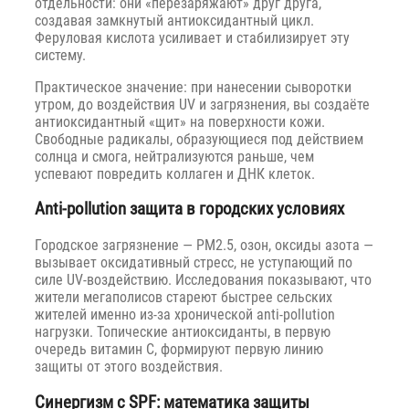
отдельности: они «перезаряжают» друг друга,
создавая замкнутый антиоксидантный цикл.
Феруловая кислота усиливает и стабилизирует эту
систему.
Практическое значение: при нанесении сыворотки
утром, до воздействия UV и загрязнения, вы создаёте
антиоксидантный «щит» на поверхности кожи.
Свободные радикалы, образующиеся под действием
солнца и смога, нейтрализуются раньше, чем
успевают повредить коллаген и ДНК клеток.
Anti-pollution защита в городских условиях
Городское загрязнение — PM2.5, озон, оксиды азота —
вызывает оксидативный стресс, не уступающий по
силе UV-воздействию. Исследования показывают, что
жители мегаполисов стареют быстрее сельских
жителей именно из-за хронической anti-pollution
нагрузки. Топические антиоксиданты, в первую
очередь витамин C, формируют первую линию
защиты от этого воздействия.
Синергизм с SPF: математика защиты