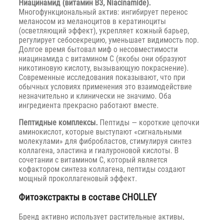
Ниацинамид (витамин B3, Niacinamide).
Многофункциональный актив: ингибирует перенос
меланосом из меланоцитов в кератиноциты
(осветляющий эффект), укрепляет кожный барьер,
регулирует себосекрецию, уменьшает видимость пор.
Долгое время бытовал миф о несовместимости
ниацинамида с витамином C (якобы они образуют
никотиновую кислоту, вызывающую покраснение).
Современные исследования показывают, что при
обычных условиях применения это взаимодействие
незначительно и клинически не значимо. Оба
ингредиента прекрасно работают вместе.
Пептидные комплексы.
Пептиды — короткие цепочки
аминокислот, которые выступают «сигнальными
молекулами» для фибробластов, стимулируя синтез
коллагена, эластина и гиалуроновой кислоты. В
сочетании с витамином C, который является
кофактором синтеза коллагена, пептиды создают
мощный проколлагеновый эффект.
Фитоэкстракты в составе CHOLLEY
Бренд активно использует растительные активы,