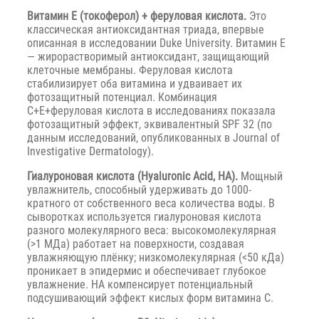
Витамин E (токоферол) + феруловая кислота.
Это
классическая антиоксидантная триада, впервые
описанная в исследовании Duke University. Витамин E
— жирорастворимый антиоксидант, защищающий
клеточные мембраны. Феруловая кислота
стабилизирует оба витамина и удваивает их
фотозащитный потенциал. Комбинация
C+E+феруловая кислота в исследованиях показала
фотозащитный эффект, эквивалентный SPF 32 (по
данным исследований, опубликованных в Journal of
Investigative Dermatology).
Гиалуроновая кислота (Hyaluronic Acid, HA).
Мощный
увлажнитель, способный удерживать до 1000-
кратного от собственного веса количества воды. В
сыворотках используется гиалуроновая кислота
разного молекулярного веса: высокомолекулярная
(>1 МДа) работает на поверхности, создавая
увлажняющую плёнку; низкомолекулярная (<50 кДа)
проникает в эпидермис и обеспечивает глубокое
увлажнение. HA компенсирует потенциальный
подсушивающий эффект кислых форм витамина C.