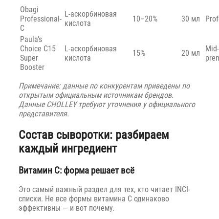
Obagi
L-аскорбиновая
Professional-
10–20%
30 мл
Prof
кислота
C
Paula’s
Choice C15
L-аскорбиновая
Mid-
15%
20 мл
Super
кислота
pre
Booster
Примечание: данные по конкурентам приведены по
открытым официальным источникам брендов.
Данные CHOLLEY требуют уточнения у официального
представителя.
Состав сыворотки: разбираем
каждый ингредиент
Витамин C: форма решает всё
Это самый важный раздел для тех, кто читает INCI-
списки. Не все формы витамина C одинаково
эффективны — и вот почему.