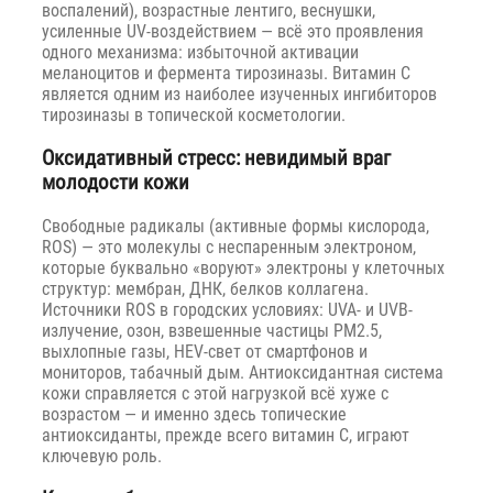
воспалений), возрастные лентиго, веснушки,
усиленные UV-воздействием — всё это проявления
одного механизма: избыточной активации
меланоцитов и фермента тирозиназы. Витамин C
является одним из наиболее изученных ингибиторов
тирозиназы в топической косметологии.
Оксидативный стресс: невидимый враг
молодости кожи
Свободные радикалы (активные формы кислорода,
ROS) — это молекулы с неспаренным электроном,
которые буквально «воруют» электроны у клеточных
структур: мембран, ДНК, белков коллагена.
Источники ROS в городских условиях: UVA- и UVB-
излучение, озон, взвешенные частицы PM2.5,
выхлопные газы, HEV-свет от смартфонов и
мониторов, табачный дым. Антиоксидантная система
кожи справляется с этой нагрузкой всё хуже с
возрастом — и именно здесь топические
антиоксиданты, прежде всего витамин C, играют
ключевую роль.