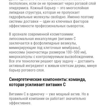
бесполезен, если он не проникает через роговой слой
эпидермиса. Кожный барьер — это многослойная
липидная структура, которая не пропускает
гидрофильные молекулы свободно. Именно поэтому
системы доставки — один из ключевых факторов
эффективности профессиональных сывороток.
В арсенале современной косметохимии:
липосомальная инкапсуляция (витамин C
заключается в фосфолипидные везикулы,
мимикрирующие под клеточные мембраны),
наносомы (наночастицы размером 100–500 нм),
микрокапсулы с контролируемым высвобождением.
Все эти технологии решают одну задачу — доставить
активный ингредиент к живым клеткам дермы, минуя
барьер рогового слоя.
Синергетические компоненты: команда,
которая усиливает витамин C
Витамин C в одиночку — уже мощный актив. Но в
правильной компании он работает значительно
эффективнее.