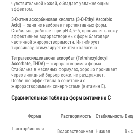
чувствительной кожей, обладает увлажняющим
эффектом.
3-O-этил аскорбиновая кислота (3-O-Ethyl Ascorbic
Acid)
— одна из наиболее перспективных форм.
Стабильна, работает при pH 4,5–6, проникает в кожу
эффективнее водорастворимых форм благодаря
частичной жирорастворимости. Ингибирует
тирозиназу, стимулирует синтез коллагена.
Тетрагексилдеканоил аскорбат (Tetrahexyldecyl
Ascorbate, THDA)
— жирорастворимая форма.
Стабильна в масляных формулах, хорошо проникает
через липидный барьер кожи, не раздражает.
Особенно эффективна в сочетании с
жирорастворимыми синергистами (витамин E).
Сравнительная таблица форм витамина C
Форма
Растворимость
Стабильность
Био
L-аскорбиновая
Водорастворимая
Низкая
Выс