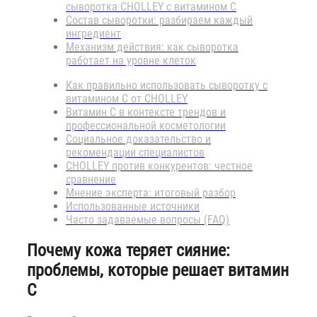
сыворотка CHOLLEY с витамином C
Состав сыворотки: разбираем каждый
ингредиент
Механизм действия: как сыворотка
работает на уровне клеток
Как правильно использовать сыворотку с
витамином C от CHOLLEY
Витамин C в контексте трендов и
профессиональной косметологии
Социальное доказательство и
рекомендации специалистов
CHOLLEY против конкурентов: честное
сравнение
Мнение эксперта: итоговый разбор
Использованные источники
Часто задаваемые вопросы (FAQ)
Почему кожа теряет сияние:
проблемы, которые решает витамин
C