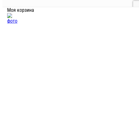
Моя корзина
Физические фильтры
Физические – это минеральные фильтры, к ним